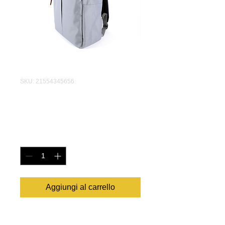
SKU: 21554345656
I'm a product
Prezzo
120,00 €
Quantità
*
Aggiungi al carrello
I'm a product description. I'm a great 